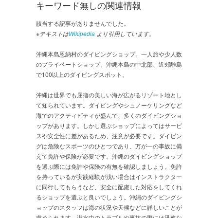
キーワード無しの関連情報
該当する記事がありませんでした。
※テキストは
Wikipedia
より引用しています。
沖縄本島恩納村のダイビングショップ。一人旅や少人数
のプライベートショップ。沖縄本島の中北部、近郊離島
で100以上のダイビングスポット。
沖縄は世界でも屈指の美しい海が広がるリゾート地とし
て知られています。ダイビングやシュノーケリングなど
海でのアクティビティが盛んで、多くのダイビングショ
ップがあります。しかし選ぶショップによってはサービ
スや安全性に差があるため、注意が必要です。ダイビン
グは危険なスポーツのひとつであり、万が一の事故に備
えて免許や保険が必要です。沖縄のダイビングショップ
を選ぶ際には免許や保険の有無を確認しましょう。免許
を持っているが実践経験が浅い場合はインストラクター
に同行してもらうなど、安全に配慮した対応をしてくれ
るショップを選ぶと良いでしょう。沖縄のダイビングシ
ョップのスタッフは海の状況や天候などに詳しいことが
求められます。潜水中のトラブルや事故の際には迅速な