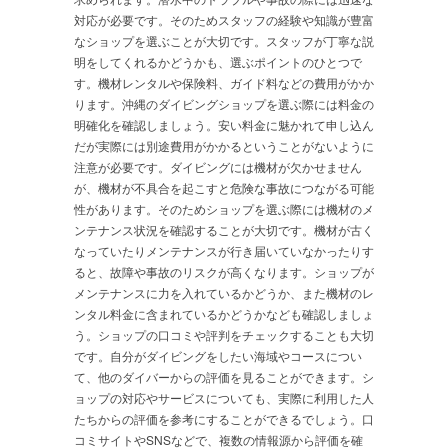
対応が必要です。そのためスタッフの経験や知識が豊富
なショップを選ぶことが大切です。スタッフが丁寧な説
明をしてくれるかどうかも、選ぶポイントのひとつで
す。機材レンタルや保険料、ガイド料などの費用がかか
ります。沖縄のダイビングショップを選ぶ際には料金の
明確化を確認しましょう。安い料金に魅かれて申し込ん
だが実際には別途費用がかかるということがないように
注意が必要です。ダイビングには機材が欠かせません
が、機材が不具合を起こすと危険な事故につながる可能
性があります。そのためショップを選ぶ際には機材のメ
ンテナンス状況を確認することが大切です。機材が古く
なっていたりメンテナンスが行き届いていなかったりす
ると、故障や事故のリスクが高くなります。ショップが
メンテナンスに力を入れているかどうか、また機材のレ
ンタル料金に含まれているかどうかなども確認しましょ
う。ショップの口コミや評判をチェックすることも大切
です。自分がダイビングをしたい海域やコースについ
て、他のダイバーからの評価を見ることができます。シ
ョップの対応やサービスについても、実際に利用した人
たちからの評価を参考にすることができるでしょう。口
コミサイトやSNSなどで、複数の情報源から評価を確