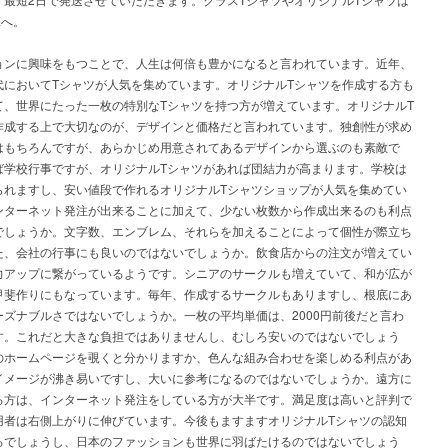
Eへ。
ョンに興味をもつことで、人生は何倍も豊かになると言われています。近年、
代においてTシャツが人気を集めています。オリジナルTシャツを作成する方も
て、世界にたった一枚の特別なTシャツを持つ方が増えています。オリジナルT
作成する上で大切なのが、デザインと価格だと言われています。独創性が求め
はもちろんですが、あらかじめ用意されてあるデザインから選ぶのも素敵で
ば学校行事ですが、オリジナルTシャツがあれば団結力が高まります。学校は
られますし、安い値段で作れるオリジナルTシャツショップが人気を集めてい
ンターネット発注が出来ることに加えて、少ない枚数から作成出来るのも利点
でしょうか。文字数、エンブレム、それらを加えることによって個性が際立ち
た、会社の行事にも良いのではないでしょうか。飲食店からの注文が増えてい
力アップに繋がっているようです。シニアのサークルも増えていて、和が広が
甲斐作りにもなっています。毎年、作成するサークルもありますし、根底にあ
ーズナブルさではないでしょうか。一枚の平均単価は、2000円前後だと言わ
す。これだと大きな負担ではありませんし、むしろ安いのではないでしょう
のホームページを覗くと分かりますか、色んな組み合わせを楽しめる利点があ
イメージが沸き易いですし、大いに参考になるのではないでしょうか。遠方に
る方は、インターネット発注をしている方が大半です。満足度は高いと評判で
用者は右側上がりに伸びています。今後もますますオリジナルTシャツの認知
るでしょうし、日本のファッションも世界に羽ばたけるのではないでしょう