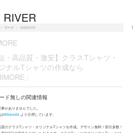
 RIVER
/
ワーク
/
EMIMORE
MORE
短・高品質・激安】クラスTシャツ・
ジナルTシャツの作成なら
IMORE」
ード無しの関連情報
記事がありませんでした。
は
Wikipedia
より引用しています。
品質のクラスTシャツ・オリジナルTシャツを作成。デザイン無料！割引多数！
！最短2日で発送させていただきます。クラスTシャツやオリジナルTシャツは