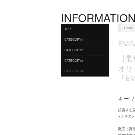
INFORMATION
Home
TOP
CATEGORY1
EMI
CATEGORY2
【最
CATEGORY3
オリ
CATEGORY4
「EM
キーワ
該当する
※テキスト
激安で高
簡単注文