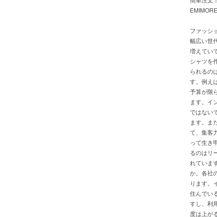
EMIMOR
ファッシ
幅広い世
増えてい
シャツを
られるの
す。例え
予算が限
ます。イ
ではない
ます。ま
て、集客
って生き
るのはリ
れていま
か。各社
ります。
住んでい
すし、利
度は上が