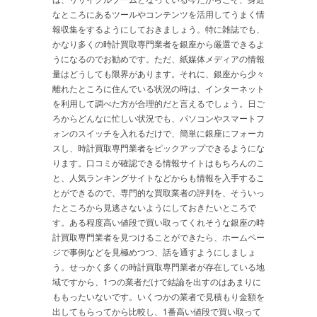
なところにあるツールやコンテンツを活用してうまく情
報収集をするようにしておきましょう。特に雑誌でも、
かなり多くの時計買取専門業者を銀座から厳選できるよ
うになるのでお勧めです。ただ、紙媒体メディアの情報
量はどうしても限界があります。それに、銀座から少々
離れたところに住んでいる状況の時は、インターネット
を利用して調べた方が合理的だと言えるでしょう。日ご
ろからどんなに忙しい状況でも、パソコンやスマートフ
ォンのスイッチを入れるだけで、簡単に銀座にフォーカ
スし、時計買取専門業者をピックアップできるようにな
ります。口コミが確認できる情報サイトはもちろんのこ
と、人気ランキングサイトなどからも情報を入手するこ
とができるので、専門的な買取業者の評判を、そういっ
たところから見逃さないようにしておきたいところで
す。ある程度高い値段で買い取ってくれそうな銀座の時
計買取専門業者を見つけることができたら、ホームペー
ジで事例などを見極めつつ、話を通すようにしましょ
う。せっかく多くの時計買取専門業者が存在している地
域ですから、1つの業者だけで結論を出すのはあまりに
ももったいないです。いくつかの業者で見積もり金額を
出してもらってから比較し、1番高い値段で買い取って