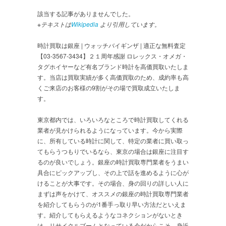
該当する記事がありませんでした。
※テキストは
Wikipedia
より引用しています。
時計買取は銀座 | ウォッチバイギンザ | 適正な無料査定
【03-3567-3434】２１周年感謝 ロレックス・オメガ・
タグホイヤーなど有名ブランド時計を高価買取いたしま
す。当店は買取実績が多く高価買取のため、成約率も高
くご来店のお客様の9割がその場で買取成立いたしま
す。
東京都内では、いろいろなところで時計買取してくれる
業者が見かけられるようになっています。今から実際
に、所有している時計に関して、特定の業者に買い取っ
てもらうつもりでいるなら、東京の場合は銀座に注目す
るのが良いでしょう。銀座の時計買取専門業者をうまい
具合にピックアップし、その上で話を進めるように心が
けることが大事です。その場合、身の回りの詳しい人に
まずは声をかけて、オススメの銀座の時計買取専門業者
を紹介してもらうのが1番手っ取り早い方法だといえま
す。紹介してもらえるようなコネクションがないとき
は、リサイクルブームとなっている今だからこそ、身近